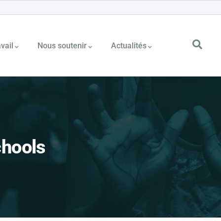
vail
Nous soutenir
Actualités
chools