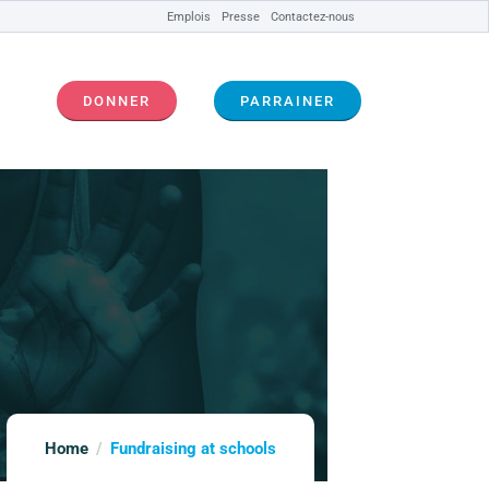
Emplois
Presse
Contactez-nous
DONNER
PARRAINER
Home
Fundraising at schools