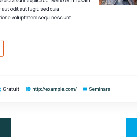
tae dicta sunt explicabo. Nemo enim ipsam
aut odit aut fugit, sed quia
tione voluptatem sequi nesciunt.
Gratuit
http://example.com/
Seminars