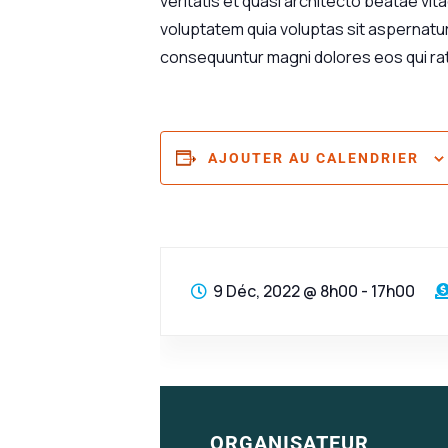
veritatis et quasi architecto beatae vi
voluptatem quia voluptas sit aspernatur 
consequuntur magni dolores eos qui ra
AJOUTER AU CALENDRIER
9 Déc, 2022
@
8h00 - 17h00
ORGANISATEUR