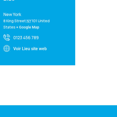
New York
8 King Street
NY
101
United
States
+ Google Map
0123 456 789
Voir Lieu site web