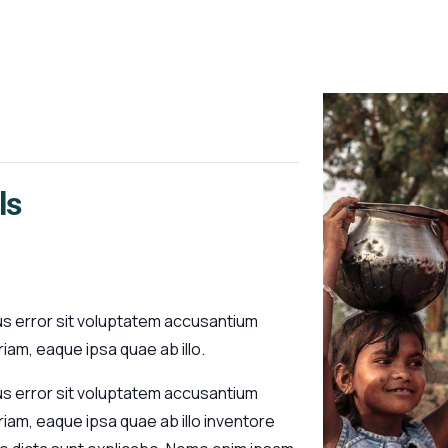
ls
us error sit voluptatem accusantium
am, eaque ipsa quae ab illo.
us error sit voluptatem accusantium
am, eaque ipsa quae ab illo inventore