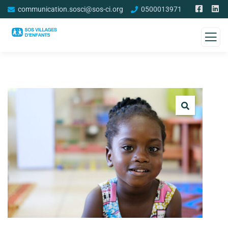
communication.sosci@sos-ci.org
0500013971