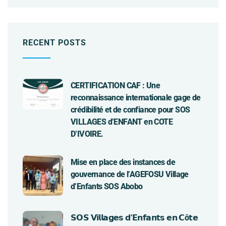
RECENT POSTS
CERTIFICATION CAF : Une
reconnaissance internationale gage de
crédibilité et de confiance pour SOS
VILLAGES d’ENFANT en COTE
D’IVOIRE.
Mise en place des instances de
gouvernance de l’AGEFOSU Village
d’Enfants SOS Abobo
𝗦𝗢𝗦 𝗩𝗶𝗹𝗹𝗮𝗴𝗲𝘀 𝗱’𝗘𝗻𝗳𝗮𝗻𝘁𝘀 𝗲𝗻 𝗖ô𝘁𝗲