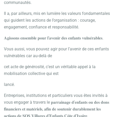
communautés.
Il a, par ailleurs, mis en lumière les valeurs fondamentales
qui guident les actions de l’organisation : courage,
engagement, confiance et responsabilité.
𝐀𝐠𝐢𝐬𝐬𝐨𝐧𝐬 𝐞𝐧𝐬𝐞𝐦𝐛𝐥𝐞 𝐩𝐨𝐮𝐫 𝐥’𝐚𝐯𝐞𝐧𝐢𝐫 𝐝𝐞𝐬 𝐞𝐧𝐟𝐚𝐧𝐭𝐬 𝐯𝐮𝐥𝐧𝐞́𝐫𝐚𝐛𝐥𝐞𝐬.
Vous aussi, vous pouvez agir pour l’avenir de ces enfants
vulnérables car au-delà de
cet acte de générosité, c’est un véritable appel à la
mobilisation collective qui est
lancé.
Entreprises, institutions et particuliers vous êtes invités à
vous engager à travers le 𝐩𝐚𝐫𝐫𝐚𝐢𝐧𝐚𝐠𝐞 𝐝’𝐞𝐧𝐟𝐚𝐧𝐭𝐬 𝐨𝐮 𝐝𝐞𝐬 𝐝𝐨𝐧𝐬
𝐟𝐢𝐧𝐚𝐧𝐜𝐢𝐞𝐫𝐬 𝐞𝐭 𝐦𝐚𝐭𝐞́𝐫𝐢𝐞𝐥𝐬, 𝐚𝐟𝐢𝐧 𝐝𝐞 𝐬𝐨𝐮𝐭𝐞𝐧𝐢𝐫 𝐝𝐮𝐫𝐚𝐛𝐥𝐞𝐦𝐞𝐧𝐭 𝐥𝐞𝐬
𝐚𝐜𝐭𝐢𝐨𝐧𝐬 𝐝𝐞 𝐒𝐎𝐒 𝐕𝐢𝐥𝐥𝐚𝐠𝐞𝐬 𝐝’𝐄𝐧𝐟𝐚𝐧𝐭𝐬 𝐂𝐨̂𝐭𝐞 𝐝’𝐈𝐯𝐨𝐢𝐫𝐞.