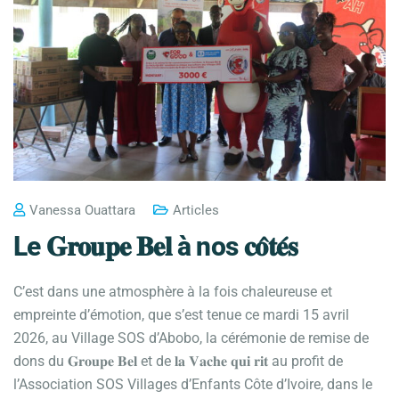
Vanessa Ouattara
Articles
Le 𝐆𝐫𝐨𝐮𝐩𝐞 𝐁𝐞𝐥 à nos 𝐜𝐨̂𝐭𝐞́𝐬
C’est dans une atmosphère à la fois chaleureuse et
empreinte d’émotion, que s’est tenue ce mardi 15 avril
2026, au Village SOS d’Abobo, la cérémonie de remise de
dons du 𝐆𝐫𝐨𝐮𝐩𝐞 𝐁𝐞𝐥 et de 𝐥𝐚 𝐕𝐚𝐜𝐡𝐞 𝐪𝐮𝐢 𝐫𝐢𝐭 au profit de
l’Association SOS Villages d’Enfants Côte d’Ivoire, dans le