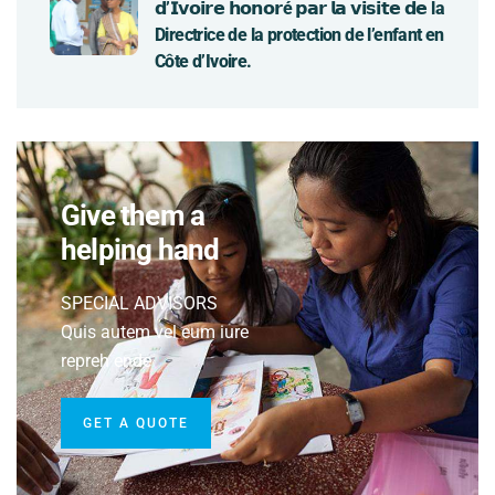
𝗱’𝗜𝘃𝗼𝗶𝗿𝗲 𝗵𝗼𝗻𝗼𝗿é 𝗽𝗮𝗿 𝗹𝗮 𝘃𝗶𝘀𝗶𝘁𝗲 𝗱𝗲 la
Directrice de la protection de l’enfant en
Côte d’Ivoire.
Give them a
helping hand
SPECIAL ADVISORS
Quis autem vel eum iure
repreh ende
GET A QUOTE