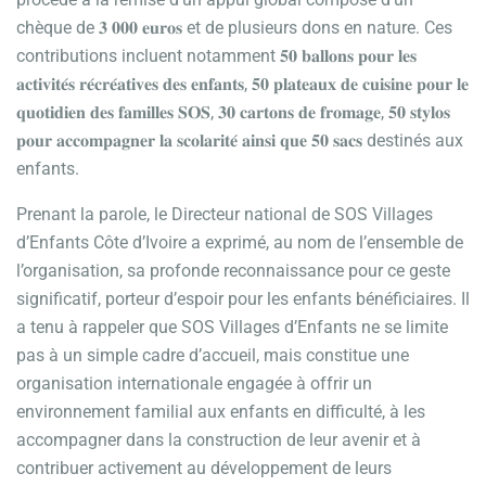
chèque de 𝟑 𝟎𝟎𝟎 𝐞𝐮𝐫𝐨𝐬 et de plusieurs dons en nature. Ces
contributions incluent notamment 𝟓𝟎 𝐛𝐚𝐥𝐥𝐨𝐧𝐬 𝐩𝐨𝐮𝐫 𝐥𝐞𝐬
𝐚𝐜𝐭𝐢𝐯𝐢𝐭𝐞́𝐬 𝐫𝐞́𝐜𝐫𝐞́𝐚𝐭𝐢𝐯𝐞𝐬 𝐝𝐞𝐬 𝐞𝐧𝐟𝐚𝐧𝐭𝐬, 𝟓𝟎 𝐩𝐥𝐚𝐭𝐞𝐚𝐮𝐱 𝐝𝐞 𝐜𝐮𝐢𝐬𝐢𝐧𝐞 𝐩𝐨𝐮𝐫 𝐥𝐞
𝐪𝐮𝐨𝐭𝐢𝐝𝐢𝐞𝐧 𝐝𝐞𝐬 𝐟𝐚𝐦𝐢𝐥𝐥𝐞𝐬 𝐒𝐎𝐒, 𝟑𝟎 𝐜𝐚𝐫𝐭𝐨𝐧𝐬 𝐝𝐞 𝐟𝐫𝐨𝐦𝐚𝐠𝐞, 𝟓𝟎 𝐬𝐭𝐲𝐥𝐨𝐬
𝐩𝐨𝐮𝐫 𝐚𝐜𝐜𝐨𝐦𝐩𝐚𝐠𝐧𝐞𝐫 𝐥𝐚 𝐬𝐜𝐨𝐥𝐚𝐫𝐢𝐭𝐞́ 𝐚𝐢𝐧𝐬𝐢 𝐪𝐮𝐞 𝟓𝟎 𝐬𝐚𝐜𝐬 destinés aux
enfants.
Prenant la parole, le Directeur national de SOS Villages
d’Enfants Côte d’Ivoire a exprimé, au nom de l’ensemble de
l’organisation, sa profonde reconnaissance pour ce geste
significatif, porteur d’espoir pour les enfants bénéficiaires. Il
a tenu à rappeler que SOS Villages d’Enfants ne se limite
pas à un simple cadre d’accueil, mais constitue une
organisation internationale engagée à offrir un
environnement familial aux enfants en difficulté, à les
accompagner dans la construction de leur avenir et à
contribuer activement au développement de leurs