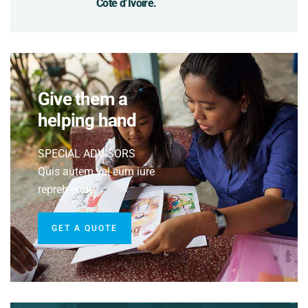
Côte d’Ivoire.
Give them a
helping hand
SPECIAL ADVISORS
Quis autem vel eum iure
repreh ende
GET A QUOTE