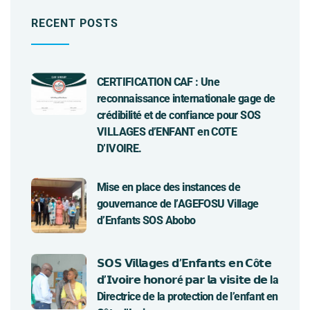
RECENT POSTS
CERTIFICATION CAF : Une
reconnaissance internationale gage de
crédibilité et de confiance pour SOS
VILLAGES d’ENFANT en COTE
D’IVOIRE.
Mise en place des instances de
gouvernance de l’AGEFOSU Village
d’Enfants SOS Abobo
𝗦𝗢𝗦 𝗩𝗶𝗹𝗹𝗮𝗴𝗲𝘀 𝗱’𝗘𝗻𝗳𝗮𝗻𝘁𝘀 𝗲𝗻 𝗖ô𝘁𝗲
𝗱’𝗜𝘃𝗼𝗶𝗿𝗲 𝗵𝗼𝗻𝗼𝗿é 𝗽𝗮𝗿 𝗹𝗮 𝘃𝗶𝘀𝗶𝘁𝗲 𝗱𝗲 la
Directrice de la protection de l’enfant en